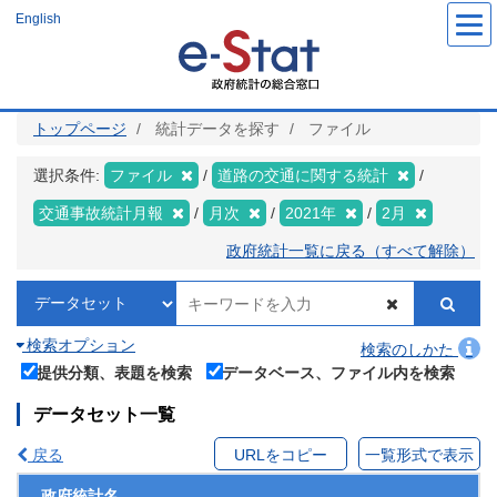
メ
English
イ
ン
コ
ン
テ
ン
ツ
トップページ
統計データを探す
ファイル
に
移
動
選択条件:
ファイル
道路の交通に関する統計
交通事故統計月報
月次
2021年
2月
政府統計一覧に戻る（すべて解除）
検索オプション
検索のしかた
提供分類、表題を検索
データベース、ファイル内を検索
データセット一覧
戻る
URLをコピー
一覧形式で表示
政府統計名