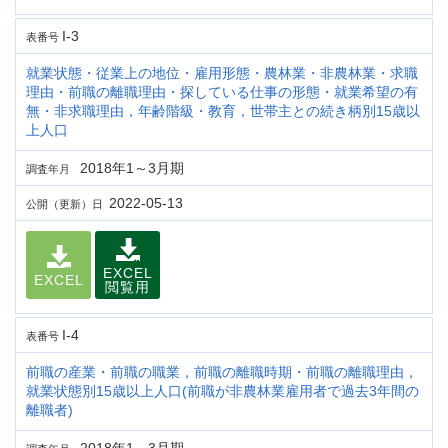
I-3
表番号
就業状態・従業上の地位・雇用形態・農林業・非農林業・求職
理由・前職の離職理由・探している仕事の形態・就業希望の有
無・非求職理由，年齢階級・教育，世帯主との続き柄別15歳以
上人口
2018年1～3月期
調査年月
2022-05-13
公開（更新）日
EXCEL
EXCEL
閲覧用
I-4
表番号
前職の産業・前職の職業，前職の離職時期・前職の離職理由，
就業状態別15歳以上人口(前職が非農林業雇用者で過去3年間の
離職者)