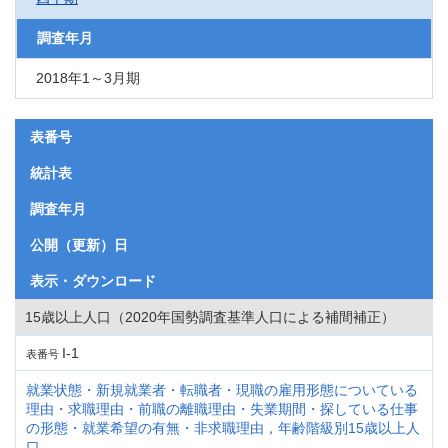
調査年月
2018年1～3月期
表番号
統計表
調査年月
公開（更新）日
表示・ダウンロード
15歳以上人口（2020年国勢調査基準人口による補間補正）
I-1
表番号
就業状態・新規就業者・転職者・現職の雇用形態についている
理由・求職理由・前職の離職理由・失業期間・探している仕事
の形態・就業希望の有無・非求職理由，年齢階級別15歳以上人
口