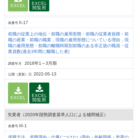
EXCEL
EXCEL
閲覧用
II-17
表番号
前職の従業上の地位・前職の雇用形態・前職の従業者規模・前
職の産業・前職の職業，現職の雇用形態についている理由，現
職の雇用形態・前職の離職時期別前職のある非正規の職員・従
業員数(過去3年間に離職した者)
2018年1～3月期
調査年月
2022-05-13
公開（更新）日
EXCEL
EXCEL
閲覧用
失業者（2020年国勢調査基準人口による補間補正）
III-1
表番号
求職方法，求職理由・仕事につけない理由・年齢階級・世帯の