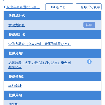
調査年月を選択へ戻る
URLをコピー
一覧形式で表示
政府統計名
労働力調査
詳細
提供統計名
労働力調査（公表資料、時系列結果など）
提供分類1
結果原表（各期の最も詳細な結果）※全国
結果のみ
提供分類2
詳細集計
提供周期
四半期