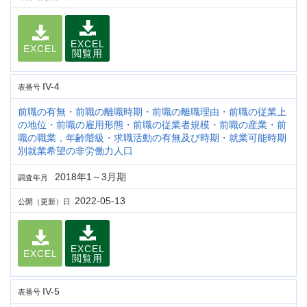
EXCEL
EXCEL
閲覧用
IV-4
表番号
前職の有無・前職の離職時期・前職の離職理由・前職の従業上
の地位・前職の雇用形態・前職の従業者規模・前職の産業・前
職の職業，年齢階級・求職活動の有無及び時期・就業可能時期
別就業希望の非労働力人口
2018年1～3月期
調査年月
2022-05-13
公開（更新）日
EXCEL
EXCEL
閲覧用
IV-5
表番号