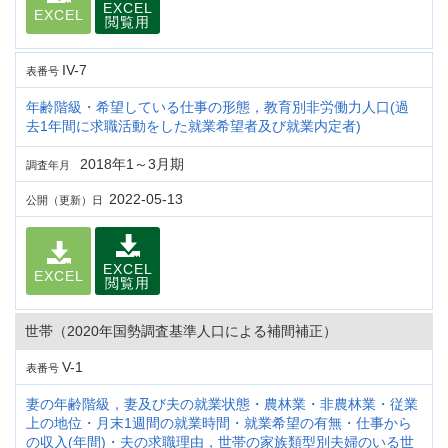
EXCEL
EXCEL
閲覧用
IV-7
表番号
年齢階級・希望している仕事の形態，教育別非労働力人口(過
去1年間に求職活動をした就業希望者及び就業内定者)
2018年1～3月期
調査年月
2022-05-13
公開（更新）日
EXCEL
EXCEL
閲覧用
世帯（2020年国勢調査基準人口による補間補正）
V-1
表番号
妻の年齢階級，妻及び夫の就業状態・農林業・非農林業・従業
上の地位・月末1週間の就業時間・就業希望の有無・仕事から
の収入(年間)・夫の求職理由，世帯の家族類型別夫婦のいる世