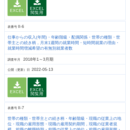
EXCEL
EXCEL
閲覧用
II-6
表番号
仕事からの収入(年間)・年齢階級・配偶関係・世帯の種類・世
帯主との続き柄，月末1週間の就業時間・短時間就業の理由・
就業時間増減希望の有無別就業者数
2018年1～3月期
調査年月
2022-05-13
公開（更新）日
EXCEL
EXCEL
閲覧用
II-7
表番号
世帯の種類・世帯主との続き柄・年齢階級・現職の従業上の地
位・現職の雇用形態・現職の雇用契約期間，現職の従業者規
模，前職の離職時期・前職の従業上の地位・前職の雇用形態・