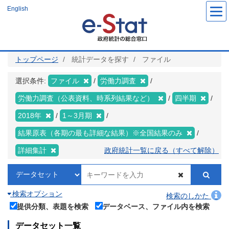
メ
English
イ
ン
コ
ン
テ
ン
ツ
トップページ
統計データを探す
ファイル
に
移
動
選択条件:
ファイル
労働力調査
労働力調査（公表資料、時系列結果など）
四半期
2018年
1～3月期
結果原表（各期の最も詳細な結果）※全国結果のみ
詳細集計
政府統計一覧に戻る（すべて解除）
検索オプション
検索のしかた
提供分類、表題を検索
データベース、ファイル内を検索
データセット一覧