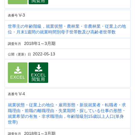
閲覧用
V-3
表番号
世帯主の年齢階級，就業状態・農林業・非農林業・従業上の地
位・月末1週間の就業時間別母子世帯数及び高齢者世帯数
2018年1～3月期
調査年月
2022-05-13
公開（更新）日
EXCEL
EXCEL
閲覧用
V-4
表番号
就業状態・従業上の地位・雇用形態・新規就業者・転職者・求
職理由・前職の離職理由・失業期間・探している仕事の形態・
就業希望の有無・非求職理由，年齢階級別15歳以上人口(単身
世帯)
2018年1～3月期
調査年月