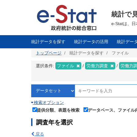
メ
イ
ン
統計で
コ
ン
テ
e-Stat
ン
ツ
に
移
統計データを探す
統計データの活用
統計デー
動
トップページ
統計データを探す
ファイル
選択条件:
ファイル
労働力調査
労働力調
検索オプション
提供分類、表題を検索
データベース、ファイル
調査年を選択
戻る