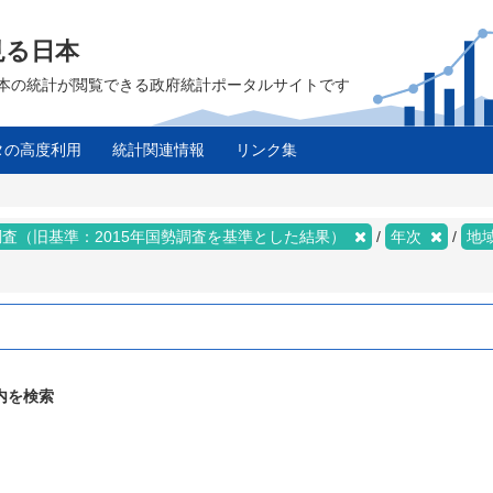
見る日本
は、日本の統計が閲覧できる政府統計ポータルサイトです
タの高度利用
統計関連情報
リンク集
査（旧基準：2015年国勢調査を基準とした結果）
年次
地
内を検索