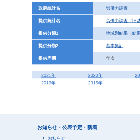
政府統計名
労働力調査
提供統計名
労働力調査（旧基
提供分類1
地域別結果（結
提供分類2
基本集計
提供周期
年次
2021年
2020年
2
2016年
2015年
お知らせ・公表予定・新着
お知らせ