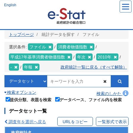
メ
English
イ
ン
コ
ン
テ
ン
ツ
トップページ
統計データを探す
ファイル
に
移
動
選択条件:
ファイル
消費者物価指数
平成17年基準消費者物価指数
年次
2010年
-
年報
政府統計一覧に戻る（すべて解除）
検索オプション
検索のしかた
提供分類、表題を検索
データベース、ファイル内を検索
データセット一覧
調査年を選択へ戻る
URLをコピー
一覧形式で表示
政府統計名