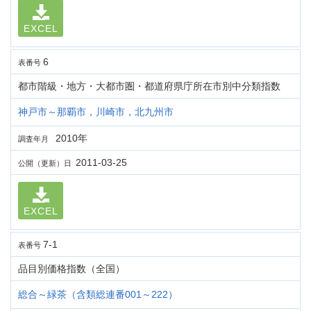
EXCEL
6
表番号
都市階級・地方・大都市圏・都道府県庁所在市別中分類指数
神戸市～那覇市，川崎市，北九州市
2010年
調査年月
2011-03-25
公開（更新）日
EXCEL
7-1
表番号
品目別価格指数（全国）
総合～緑茶（含類総連番001～222）