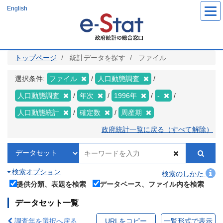
メ
English
イ
ン
コ
ン
テ
ン
ツ
トップページ
統計データを探す
ファイル
に
移
動
選択条件:
ファイル
人口動態調査
人口動態調査
年次
1996年
-
人口動態統計
確定数
周産期
政府統計一覧に戻る（すべて解除）
検索オプション
検索のしかた
提供分類、表題を検索
データベース、ファイル内を検索
データセット一覧
調査年を選択へ戻る
URLをコピー
一覧形式で表示