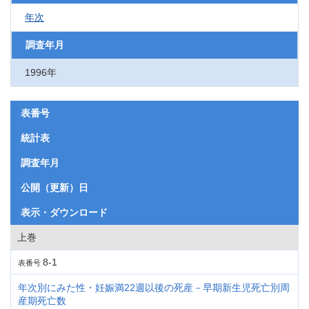
年次
調査年月
1996年
表番号
統計表
調査年月
公開（更新）日
表示・ダウンロード
上巻
8-1
表番号
年次別にみた性・妊娠満22週以後の死産－早期新生児死亡別周
産期死亡数