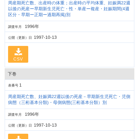
周産期死亡数、出産時の体重；出産時の平均体重、妊娠満22週
以後の死産ー早期新生児死亡・性・単産ー複産・妊娠期間(4週
区分・早期ー正期ー過期再掲)別
1996年
調査年月
1997-10-13
公開（更新）日
CSV
下巻
1
表番号
周産期死亡数、妊娠満22週以後の死産－早期新生児死亡・児側
病態（三桁基本分類)・母側病態(三桁基本分類）別
1996年
調査年月
1997-10-13
公開（更新）日