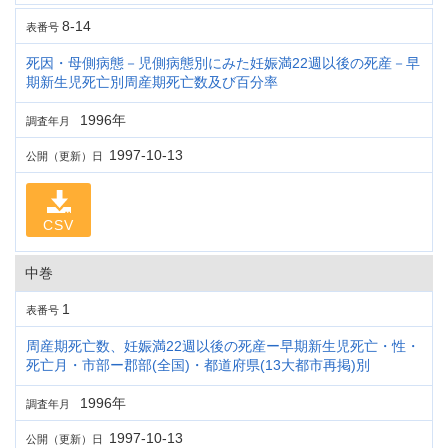
8-14
表番号
死因・母側病態－児側病態別にみた妊娠満22週以後の死産－早
期新生児死亡別周産期死亡数及び百分率
1996年
調査年月
1997-10-13
公開（更新）日
CSV
中巻
1
表番号
周産期死亡数、妊娠満22週以後の死産ー早期新生児死亡・性・
死亡月・市部ー郡部(全国)・都道府県(13大都市再掲)別
1996年
調査年月
1997-10-13
公開（更新）日