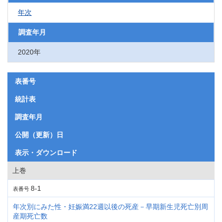
年次
調査年月
2020年
表番号
統計表
調査年月
公開（更新）日
表示・ダウンロード
上巻
8-1
表番号
年次別にみた性・妊娠満22週以後の死産－早期新生児死亡別周
産期死亡数