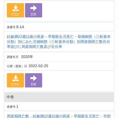
CSV
DB
8-14
表番号
妊娠満22週以後の死産－早期新生児死亡・母側病態（三桁基本
分類）別にみた児側病態（三桁基本分類）別周産期死亡数百分
率並びに周産期死亡数及び百分率
2020年
調査年月
2022-02-25
公開（更新）日
CSV
DB
中巻
1
表番号
周産期死亡数，妊娠満22週以後の死産－早期新生児死亡・市部