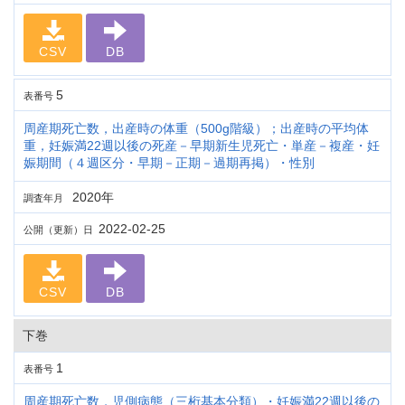
CSV
DB
5
表番号
周産期死亡数，出産時の体重（500g階級）；出産時の平均体
重，妊娠満22週以後の死産－早期新生児死亡・単産－複産・妊
娠期間（４週区分・早期－正期－過期再掲）・性別
2020年
調査年月
2022-02-25
公開（更新）日
CSV
DB
下巻
1
表番号
周産期死亡数，児側病態（三桁基本分類）・妊娠満22週以後の