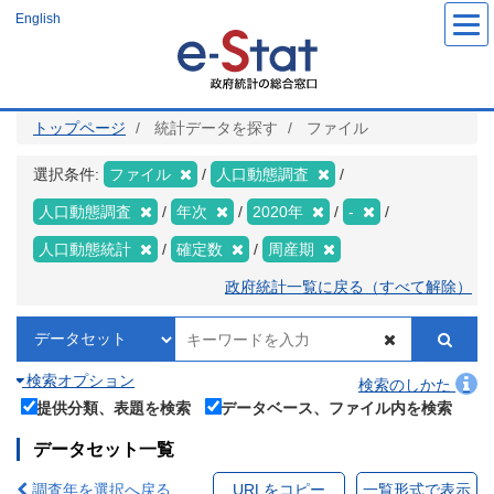
メ
English
イ
ン
コ
ン
テ
ン
ツ
トップページ
統計データを探す
ファイル
に
移
動
選択条件:
ファイル
人口動態調査
人口動態調査
年次
2020年
-
人口動態統計
確定数
周産期
政府統計一覧に戻る（すべて解除）
検索オプション
検索のしかた
提供分類、表題を検索
データベース、ファイル内を検索
データセット一覧
調査年を選択へ戻る
URLをコピー
一覧形式で表示