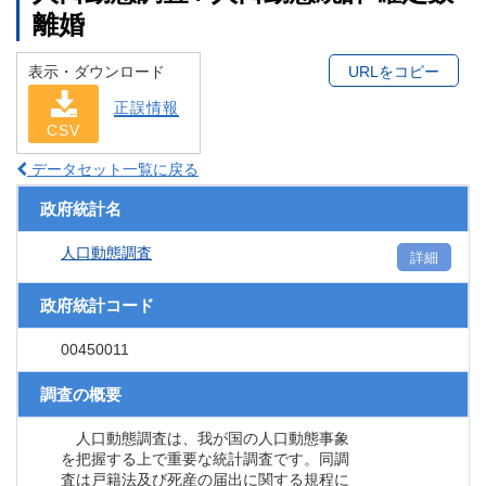
離婚
表示・ダウンロード
URLをコピー
正誤情報
CSV
データセット一覧に戻る
政府統計名
人口動態調査
詳細
政府統計コード
00450011
調査の概要
人口動態調査は、我が国の人口動態事象
を把握する上で重要な統計調査です。同調
査は戸籍法及び死産の届出に関する規程に