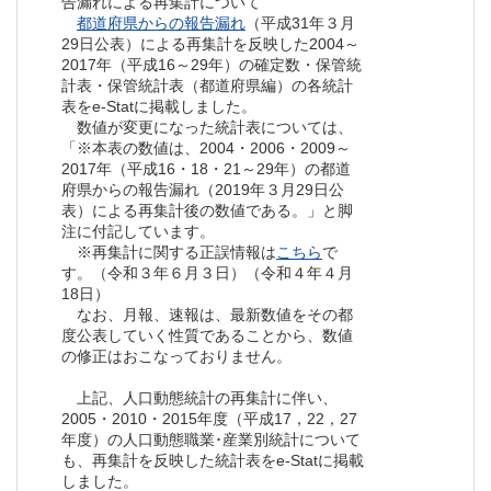
告漏れによる再集計について
都道府県からの報告漏れ
（平成31年３月
29日公表）による再集計を反映した2004～
2017年（平成16～29年）の確定数・保管統
計表・保管統計表（都道府県編）の各統計
表をe-Statに掲載しました。
数値が変更になった統計表については、
「※本表の数値は、2004・2006・2009～
2017年（平成16・18・21～29年）の都道
府県からの報告漏れ（2019年３月29日公
表）による再集計後の数値である。」と脚
注に付記しています。
※再集計に関する正誤情報は
こちら
で
す。（令和３年６月３日）（令和４年４月
18日）
なお、月報、速報は、最新数値をその都
度公表していく性質であることから、数値
の修正はおこなっておりません。
上記、人口動態統計の再集計に伴い、
2005・2010・2015年度（平成17，22，27
年度）の人口動態職業･産業別統計について
も、再集計を反映した統計表をe-Statに掲載
しました。