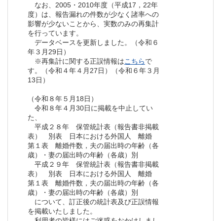
なお、2005・2010年度（平成17，22年
度）は、報告漏れの件数が少なく諸率への
影響が少ないことから、実数のみの再集計
を行っています。
データベースを更新しました。（令和６
年３月29日）
※再集計に関する正誤情報は
こちら
で
す。（令和４年４月27日）（令和６年３月
13日）
（令和８年５月18日）
令和８年４月30日に掲載を中止してい
た、
平成２８年 保管統計表（報告書非掲載
表） 別表 日本における外国人 離婚
第１表 離婚件数，夫の届出時の年齢（各
歳）・妻の届出時の年齢（各歳）別
平成２９年 保管統計表（報告書非掲載
表） 別表 日本における外国人 離婚
第１表 離婚件数，夫の届出時の年齢（各
歳）・妻の届出時の年齢（各歳）別
について、訂正後の統計表及び正誤情報
を掲載いたしました。
利用者の皆様にはご迷惑をおかけしまし