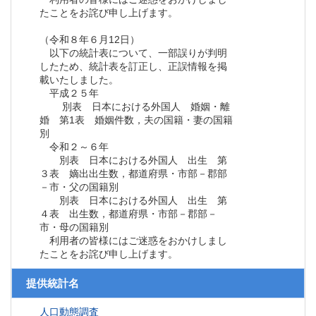
たことをお詫び申し上げます。
（令和８年６月12日）
以下の統計表について、一部誤りが判明
したため、統計表を訂正し、正誤情報を掲
載いたしました。
平成２５年
別表 日本における外国人 婚姻・離
婚 第1表 婚姻件数，夫の国籍・妻の国籍
別
令和２～６年
別表 日本における外国人 出生 第
３表 嫡出出生数，都道府県・市部－郡部
－市・父の国籍別
別表 日本における外国人 出生 第
４表 出生数，都道府県・市部－郡部－
市・母の国籍別
利用者の皆様にはご迷惑をおかけしまし
たことをお詫び申し上げます。
提供統計名
人口動態調査