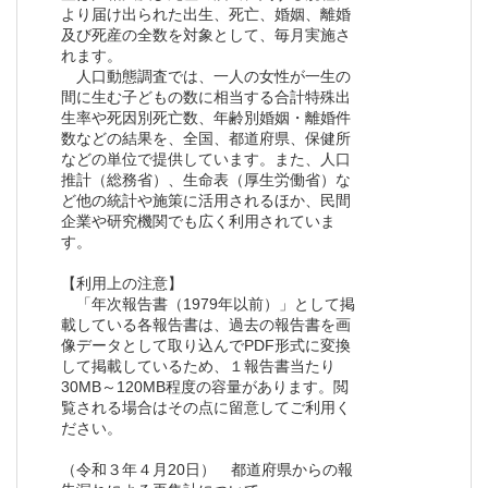
より届け出られた出生、死亡、婚姻、離婚
及び死産の全数を対象として、毎月実施さ
れます。
人口動態調査では、一人の女性が一生の
間に生む子どもの数に相当する合計特殊出
生率や死因別死亡数、年齢別婚姻・離婚件
数などの結果を、全国、都道府県、保健所
などの単位で提供しています。また、人口
推計（総務省）、生命表（厚生労働省）な
ど他の統計や施策に活用されるほか、民間
企業や研究機関でも広く利用されていま
す。
【利用上の注意】
「年次報告書（1979年以前）」として掲
載している各報告書は、過去の報告書を画
像データとして取り込んでPDF形式に変換
して掲載しているため、１報告書当たり
30MB～120MB程度の容量があります。閲
覧される場合はその点に留意してご利用く
ださい。
（令和３年４月20日） 都道府県からの報