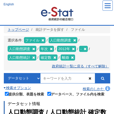
メ
English
イ
ン
コ
ン
テ
ン
ツ
トップページ
統計データを探す
ファイル
に
移
動
選択条件:
ファイル
人口動態調査
人口動態調査
年次
2012年
-
人口動態統計
確定数
離婚
政府統計一覧に戻る（すべて解除）
検索オプション
検索のしかた
提供分類、表題を検索
データベース、ファイル内を検索
データセット情報
人口動態調査 / 人口動態統計 確定数