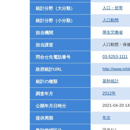
人口・世帯
統計分野（大分類）
人口動態
統計分野（小分類）
厚生労働省
担当機関
人口動態・保
担当課室
03-5253-1111
問合せ先電話番号
http://www.mhlw
政府統計URL
基幹統計
統計の種類
2012年
調査年月
2021-04-20 14
公開年月日時分
年次
提供周期
該当なし