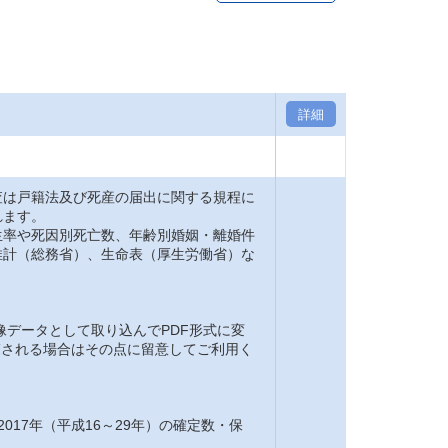
詳細
は戸籍法及び死産の届出に関する規程に
れます。
率や死因別死亡数、年齢別婚姻・離婚件
推計（総務省）、生命表（厚生労働省）な
。
像データとして取り込んでPDF形式に変
閲覧される場合はその点に留意してご利用く
2017年（平成16～29年）の確定数・保