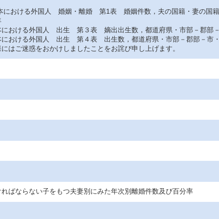
おける外国人 婚姻・離婚 第1表 婚姻件数，夫の国籍・妻の国
年
おける外国人 出生 第３表 嫡出出生数，都道府県・市部－郡部－
おける外国人 出生 第４表 出生数，都道府県・市部－郡部－市・
にはご迷惑をおかけしましたことをお詫び申し上げます。
ければならない子をもつ夫妻別にみた年次別離婚件数及び百分率