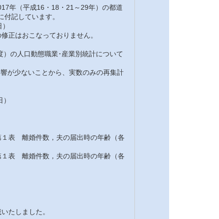
7年（平成16・18・21～29年）の都道
注に付記しています。
日）
修正はおこなっておりません。
7年度）の人口動態職業･産業別統計について
の影響が少ないことから、実数のみの再集計
日）
１表 離婚件数，夫の届出時の年齢（各
１表 離婚件数，夫の届出時の年齢（各
載いたしました。