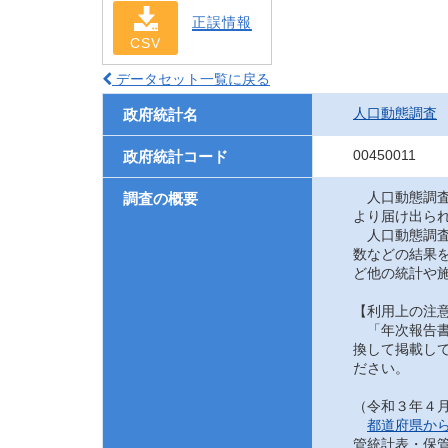
正誤情報
CSV
データセット一覧に戻る
人口動態調査
政府統計名
00450011
政府統計コード
人口動態調査
調査の概要
より届け出ら
人口動態調査
数などの結果
ど他の統計や
【利用上の注
「年次報告書
換して掲載して
ださい。
（令和３年４
都道府県か
管統計表・保管