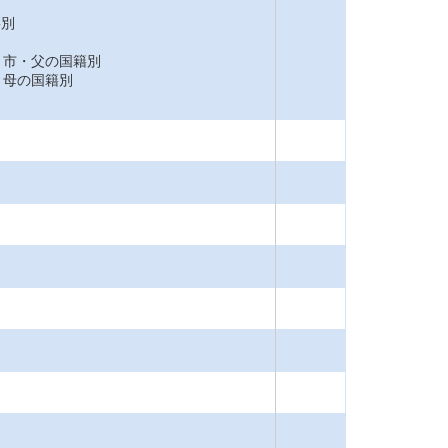
籍別
市・父の国籍別
母の国籍別