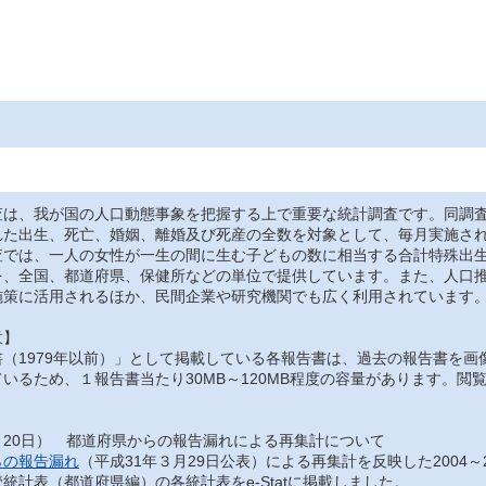
は、我が国の人口動態事象を把握する上で重要な統計調査です。同調査
れた出生、死亡、婚姻、離婚及び死産の全数を対象として、毎月実施さ
では、一人の女性が一生の間に生む子どもの数に相当する合計特殊出生
を、全国、都道府県、保健所などの単位で提供しています。また、人口
施策に活用されるほか、民間企業や研究機関でも広く利用されています
意】
（1979年以前）」として掲載している各報告書は、過去の報告書を画
いるため、１報告書当たり30MB～120MB程度の容量があります。
月20日） 都道府県からの報告漏れによる再集計について
らの報告漏れ
（平成31年３月29日公表）による再集計を反映した2004～
統計表（都道府県編）の各統計表をe-Statに掲載しました。