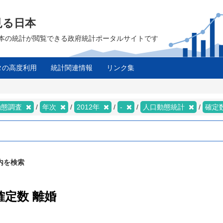
見る日本
は、日本の統計が閲覧できる政府統計ポータルサイトです
タの高度利用
統計関連情報
リンク集
動態調査
年次
2012年
-
人口動態統計
確定
内を検索
確定数 離婚