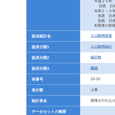
平成２５年
別表 日本に
令和２～６
別表 日本に
別表 日本に
利用者の皆様
人口動態調査
提供統計名
人口動態統計
提供分類1
確定数
提供分類2
離婚
提供分類3
10-10
表番号
上巻
表分類
親権を行わな
統計表名
データセットの概要