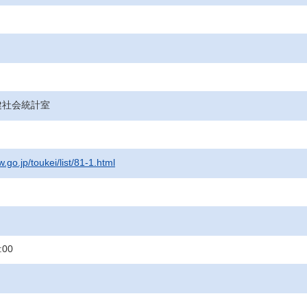
健社会統計室
.go.jp/toukei/list/81-1.html
:00