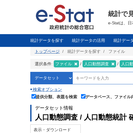
メ
イ
ン
統計で
コ
ン
テ
e-Stat
ン
ツ
に
移
統計データを探す
統計データの活用
統計デー
動
トップページ
統計データを探す
ファイル
選択条件:
ファイル
人口動態調査
人口
検索オプション
提供分類、表題を検索
データベース、ファイル
データセット情報
人口動態調査 / 人口動態統計 
表示・ダウンロード