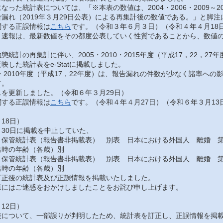
った統計表については、「※本表の数値は、2004・2006・2009～201
漏れ（2019年３月29日公表）による再集計後の数値である。」と脚
する正誤情報は
こちら
です。（令和３年６月３日）（令和４年４月18
速報は、最新数値をその都度公表していく性質であることから、数値の
統計の再集計に伴い、2005・2010・2015年度（平成17，22，2
映した統計表をe-Statに掲載しました。
・2010年度（平成17，22年度）は、報告漏れの件数が少なく諸率へ
す。
を更新しました。（令和６年３月29日）
する正誤情報は
こちら
です。（令和４年４月27日）（令和６年３月13
18日）
30日に掲載を中止していた、
保管統計表（報告書非掲載表） 別表 日本における外国人 離婚 第
出時の年齢（各歳）別
保管統計表（報告書非掲載表） 別表 日本における外国人 離婚 第
出時の年齢（各歳）別
正後の統計表及び正誤情報を掲載いたしました。
にはご迷惑をおかけしましたことをお詫び申し上げます。
12日）
について、一部誤りが判明したため、統計表を訂正し、正誤情報を掲