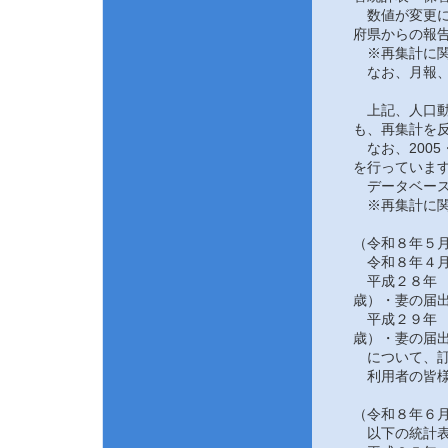
数値が変更にな
府県からの報告
※再集計に関
なお、月報、
上記、人口動態
も、再集計を反
なお、2005
を行っていま
データベース
※再集計に関
（令和８年５月
令和８年４月
平成２８年 
歳）・妻の届
平成２９年 
歳）・妻の届
について、訂
利用者の皆様
（令和８年６月
以下の統計表