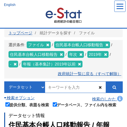
メ
English
イ
ン
コ
ン
テ
ン
ツ
トップページ
統計データを探す
ファイル
に
移
動
選択条件:
ファイル
住民基本台帳人口移動報告
住民基本台帳人口移動報告
年次
2019年
-
年報（基本集計）2019年以前
政府統計一覧に戻る（すべて解除）
検索オプション
検索のしかた
提供分類、表題を検索
データベース、ファイル内を検索
データセット情報
住民基本台帳人口移動報告 / 年報