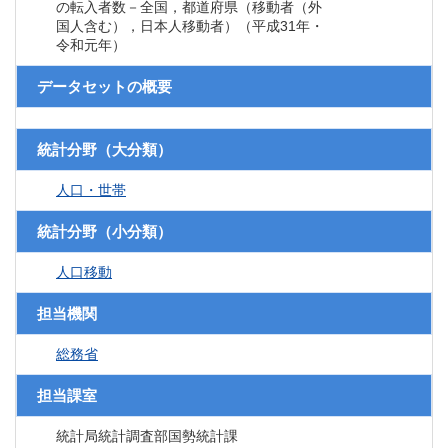
の転入者数－全国，都道府県（移動者（外
国人含む），日本人移動者）（平成31年・
令和元年）
データセットの概要
統計分野（大分類）
人口・世帯
統計分野（小分類）
人口移動
担当機関
総務省
担当課室
統計局統計調査部国勢統計課