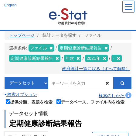
メ
English
イ
ン
コ
ン
テ
ン
ツ
トップページ
統計データを探す
ファイル
に
移
動
選択条件:
ファイル
定期健康診断結果報告
定期健康診断結果報告
年次
2021年
-
政府統計一覧に戻る（すべて解除）
検索オプション
検索のしかた
提供分類、表題を検索
データベース、ファイル内を検索
データセット情報
定期健康診断結果報告