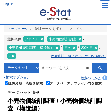
メ
English
イ
ン
コ
ン
テ
ン
ツ
トップページ
統計データを探す
ファイル
に
移
動
選択条件:
ファイル
小売物価統計調査
小売物価統計調査（構造編）
年次
2024年
-
政府統計一覧に戻る（すべて解除）
検索オプション
検索のしかた
提供分類、表題を検索
データベース、ファイル内を検索
データセット情報
小売物価統計調査 / 小売物価統計調
査（構造編）