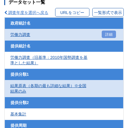
データセット一覧
調査年度を選択へ戻る
URLをコピー
一覧形式で表示
政府統計名
労働力調査
詳細
提供統計名
労働力調査（旧基準：2010年国勢調査を基
準とした結果）
提供分類1
結果原表（各期の最も詳細な結果）※全国
結果のみ
提供分類2
基本集計
提供周期