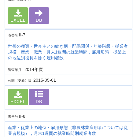
EXCEL
DB
II-7
表番号
世帯の種類・世帯主との続き柄・配偶関係・年齢階級・従業者
規模・産業・職業・月末1週間の就業時間，雇用形態，従業上
の地位別役員を除く雇用者数
2014年度
調査年月
2015-05-01
公開（更新）日
EXCEL
DB
II-8
表番号
産業・従業上の地位・雇用形態（非農林業雇用者については従
業者規模），月末1週間の就業時間別就業者数