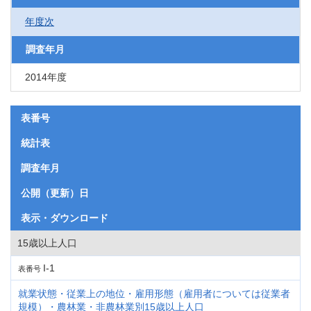
年度次
調査年月
2014年度
表番号
統計表
調査年月
公開（更新）日
表示・ダウンロード
15歳以上人口
I-1
表番号
就業状態・従業上の地位・雇用形態（雇用者については従業者
規模）・農林業・非農林業別15歳以上人口