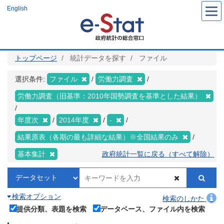
メ
English
イ
ン
コ
ン
テ
ン
ツ
トップページ
統計データを探す
ファイル
に
移
動
選択条件:
ファイル
労働力調査
労働力調査（旧基準：2010年国勢調査を基準とした結果）
年度次
2014年度
-
結果原表（各期の最も詳細な結果）※全国結果のみ
基本集計
政府統計一覧に戻る（すべて解除）
検索オプション
検索のしかた
提供分類、表題を検索
データベース、ファイル内を検索