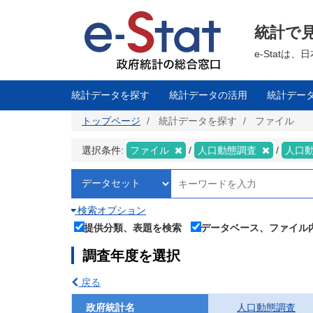
メ
イ
ン
統計で
コ
ン
テ
e-Stat
ン
ツ
に
移
統計データを探す
統計データの活用
統計デー
動
トップページ
統計データを探す
ファイル
選択条件:
ファイル
人口動態調査
人口
検索オプション
提供分類、表題を検索
データベース、ファイル
調査年度を選択
戻る
政府統計名
人口動態調査