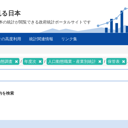
見る日本
は、日本の統計が閲覧できる政府統計ポータルサイトです
タの高度利用
統計関連情報
リンク集
動態調査
年度次
人口動態職業・産業別統計
保管表
内を検索