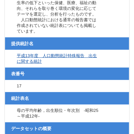
生率の低下といった保健、医療、福祉の動
向、それらを取り巻く環境の変化に応じて
テーマを選定し、分析を行ったものです。
人口動態統計における通常の報告書では
作成されていない統計表についても掲載し
ています。
提供統計名
平成13年度 人口動態統計特殊報告 出生
に関する統計
表番号
17
統計表名
母の平均年齢，出生順位・年次別 ‐昭和25
～平成12年‐
データセットの概要