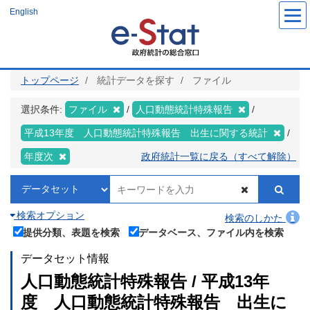
メ
English
イ
ン
コ
ン
テ
ン
ツ
トップページ
統計データを探す
ファイル
に
移
動
選択条件:
ファイル
人口動態統計特殊報告
平成13年度 人口動態統計特殊報告 出生に関する統計
年度次
政府統計一覧に戻る（すべて解除）
検索オプション
検索のしかた
提供分類、表題を検索
データベース、ファイル内を検索
データセット情報
人口動態統計特殊報告 / 平成13年
度 人口動態統計特殊報告 出生に