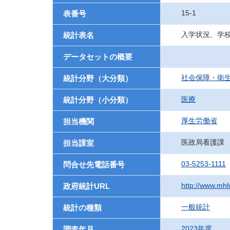
15-1
表番号
入学状況、学
統計表名
データセットの概要
社会保障・衛
統計分野（大分類）
医療
統計分野（小分類）
厚生労働省
担当機関
医政局看護課
担当課室
03-5253-1111
問合せ先電話番号
http://www.mhlw
政府統計URL
一般統計
統計の種類
2023年度
調査年月