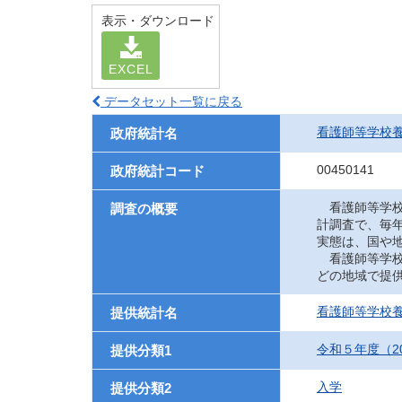
表示・ダウンロード
EXCEL
データセット一覧に戻る
看護師等学校
政府統計名
00450141
政府統計コード
看護師等学校
調査の概要
計調査で、毎
実態は、国や
看護師等学校
どの地域で提
看護師等学校
提供統計名
令和５年度（2
提供分類1
入学
提供分類2