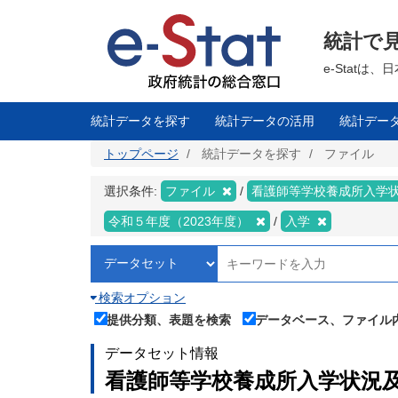
メ
イ
ン
統計で
コ
ン
テ
e-Stat
ン
ツ
に
移
統計データを探す
統計データの活用
統計デー
動
トップページ
統計データを探す
ファイル
選択条件:
ファイル
看護師等学校養成所入学
令和５年度（2023年度）
入学
検索オプション
提供分類、表題を検索
データベース、ファイル
データセット情報
看護師等学校養成所入学状況及び