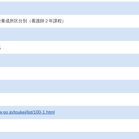
校養成所区分別（看護師２年課程）
生
.go.jp/toukei/list/100-1.html