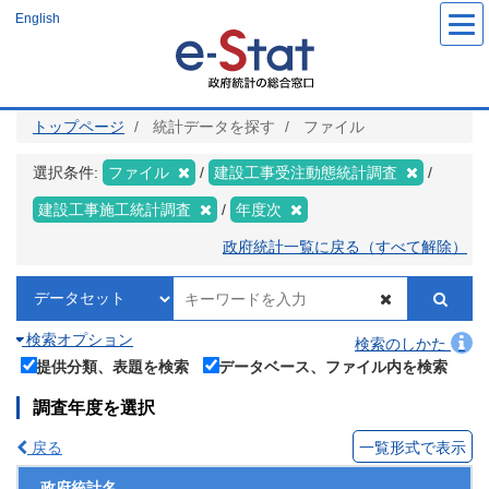
メ
English
イ
ン
コ
ン
テ
ン
ツ
トップページ
統計データを探す
ファイル
に
移
動
選択条件:
ファイル
建設工事受注動態統計調査
建設工事施工統計調査
年度次
政府統計一覧に戻る（すべて解除）
検索オプション
検索のしかた
提供分類、表題を検索
データベース、ファイル内を検索
調査年度を選択
戻る
一覧形式で表示
政府統計名