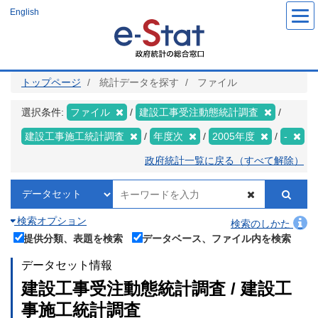
メ
English
イ
ン
コ
ン
テ
ン
ツ
トップページ
統計データを探す
ファイル
に
移
動
選択条件:
ファイル
建設工事受注動態統計調査
建設工事施工統計調査
年度次
2005年度
-
政府統計一覧に戻る（すべて解除）
検索オプション
検索のしかた
提供分類、表題を検索
データベース、ファイル内を検索
データセット情報
建設工事受注動態統計調査 / 建設工
事施工統計調査