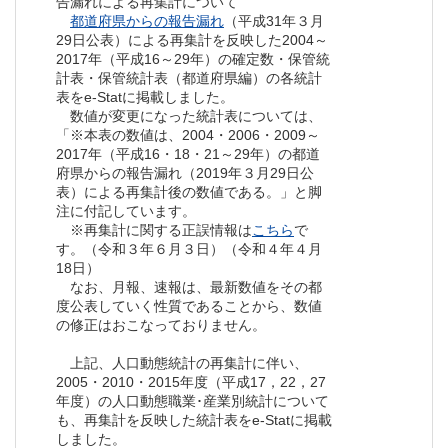
告漏れによる再集計について
都道府県からの報告漏れ
（平成31年３月
29日公表）による再集計を反映した2004～
2017年（平成16～29年）の確定数・保管統
計表・保管統計表（都道府県編）の各統計
表をe-Statに掲載しました。
数値が変更になった統計表については、
「※本表の数値は、2004・2006・2009～
2017年（平成16・18・21～29年）の都道
府県からの報告漏れ（2019年３月29日公
表）による再集計後の数値である。」と脚
注に付記しています。
※再集計に関する正誤情報は
こちら
で
す。（令和３年６月３日）（令和４年４月
18日）
なお、月報、速報は、最新数値をその都
度公表していく性質であることから、数値
の修正はおこなっておりません。
上記、人口動態統計の再集計に伴い、
2005・2010・2015年度（平成17，22，27
年度）の人口動態職業･産業別統計について
も、再集計を反映した統計表をe-Statに掲載
しました。