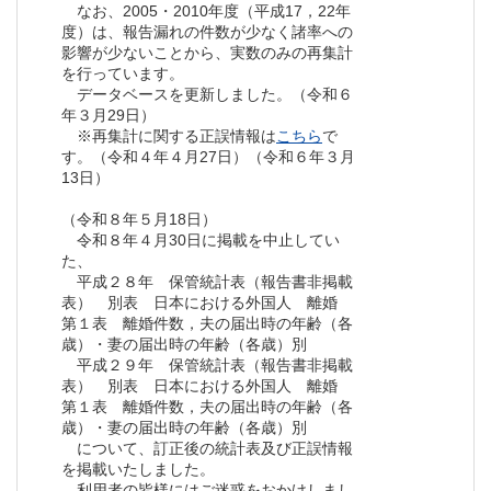
なお、2005・2010年度（平成17，22年
度）は、報告漏れの件数が少なく諸率への
影響が少ないことから、実数のみの再集計
を行っています。
データベースを更新しました。（令和６
年３月29日）
※再集計に関する正誤情報は
こちら
で
す。（令和４年４月27日）（令和６年３月
13日）
（令和８年５月18日）
令和８年４月30日に掲載を中止してい
た、
平成２８年 保管統計表（報告書非掲載
表） 別表 日本における外国人 離婚
第１表 離婚件数，夫の届出時の年齢（各
歳）・妻の届出時の年齢（各歳）別
平成２９年 保管統計表（報告書非掲載
表） 別表 日本における外国人 離婚
第１表 離婚件数，夫の届出時の年齢（各
歳）・妻の届出時の年齢（各歳）別
について、訂正後の統計表及び正誤情報
を掲載いたしました。
利用者の皆様にはご迷惑をおかけしまし