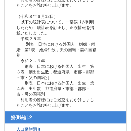
たことをお詫び申し上げます。
（令和８年６月12日）
以下の統計表について、一部誤りが判明
したため、統計表を訂正し、正誤情報を掲
載いたしました。
平成２５年
別表 日本における外国人 婚姻・離
婚 第1表 婚姻件数，夫の国籍・妻の国籍
別
令和２～６年
別表 日本における外国人 出生 第
３表 嫡出出生数，都道府県・市部－郡部
－市・父の国籍別
別表 日本における外国人 出生 第
４表 出生数，都道府県・市部－郡部－
市・母の国籍別
利用者の皆様にはご迷惑をおかけしまし
たことをお詫び申し上げます。
提供統計名
人口動態調査