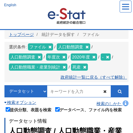
メ
English
イ
ン
コ
ン
テ
ン
ツ
トップページ
統計データを探す
ファイル
に
移
動
選択条件:
ファイル
人口動態調査
人口動態調査
年度次
2020年度
-
人口動態職業・産業別統計
死産
政府統計一覧に戻る（すべて解除）
検索オプション
検索のしかた
提供分類、表題を検索
データベース、ファイル内を検索
データセット情報
人口動態調査 / 人口動態職業・産業