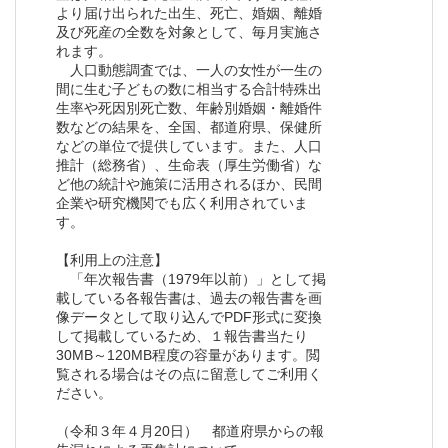
より届け出られた出生、死亡、婚姻、離婚
及び死産の全数を対象として、毎月実施さ
れます。
人口動態調査では、一人の女性が一生の
間に生む子どもの数に相当する合計特殊出
生率や死因別死亡数、年齢別婚姻・離婚件
数などの結果を、全国、都道府県、保健所
などの単位で提供しています。また、人口
推計（総務省）、生命表（厚生労働省）な
ど他の統計や施策に活用されるほか、民間
企業や研究機関でも広く利用されていま
す。
【利用上の注意】
「年次報告書（1979年以前）」として掲
載している各報告書は、過去の報告書を画
像データとして取り込んでPDF形式に変換
して掲載しているため、１報告書当たり
30MB～120MB程度の容量があります。閲
覧される場合はその点に留意してご利用く
ださい。
（令和３年４月20日） 都道府県からの報