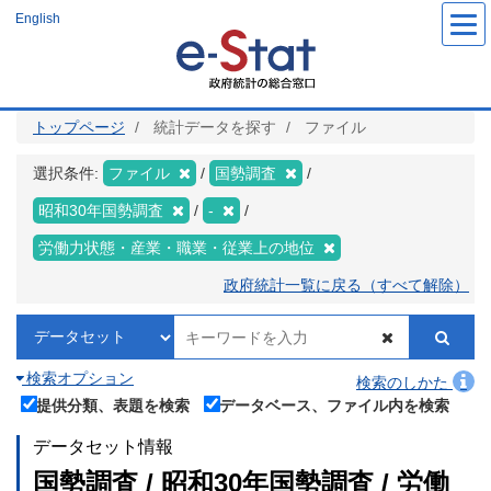
メ
English
イ
ン
コ
ン
テ
ン
ツ
トップページ
統計データを探す
ファイル
に
移
動
選択条件:
ファイル
国勢調査
昭和30年国勢調査
-
労働力状態・産業・職業・従業上の地位
政府統計一覧に戻る（すべて解除）
検索オプション
検索のしかた
提供分類、表題を検索
データベース、ファイル内を検索
データセット情報
国勢調査 / 昭和30年国勢調査 / 労働