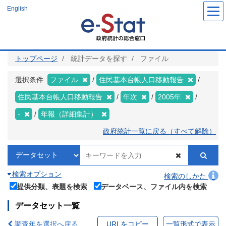
メ
English
イ
ン
コ
ン
テ
ン
ツ
トップページ
統計データを探す
ファイル
に
移
動
選択条件:
ファイル
住民基本台帳人口移動報告
住民基本台帳人口移動報告
年次
2005年
-
年報（詳細集計）
政府統計一覧に戻る（すべて解除）
検索オプション
検索のしかた
提供分類、表題を検索
データベース、ファイル内を検索
データセット一覧
調査年を選択へ戻る
URLをコピー
一覧形式で表示