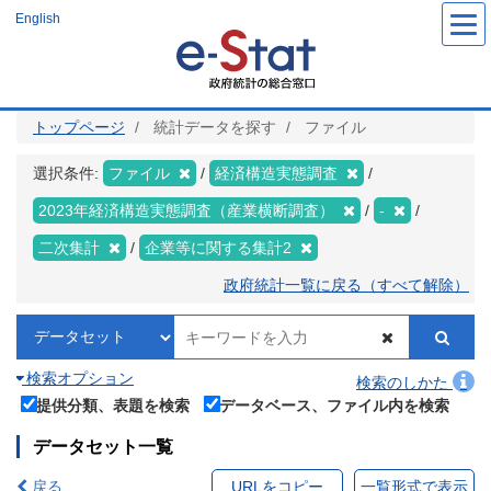
メ
English
イ
ン
コ
ン
テ
ン
ツ
トップページ
統計データを探す
ファイル
に
移
動
選択条件:
ファイル
経済構造実態調査
2023年経済構造実態調査（産業横断調査）
-
二次集計
企業等に関する集計2
政府統計一覧に戻る（すべて解除）
検索オプション
検索のしかた
提供分類、表題を検索
データベース、ファイル内を検索
データセット一覧
戻る
URLをコピー
一覧形式で表示