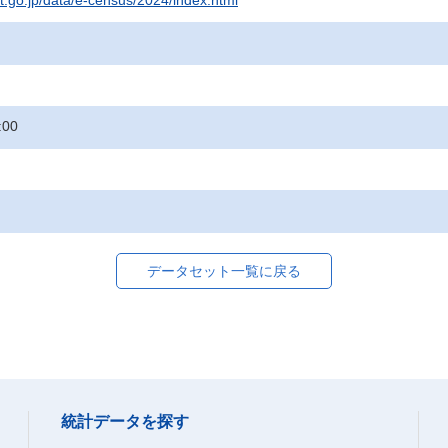
at.go.jp/data/e-census/2024/index.html
:00
データセット一覧に戻る
統計データを探す