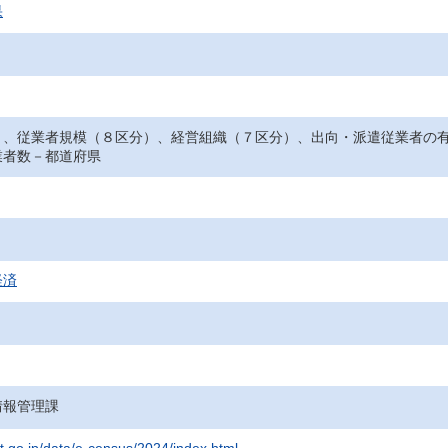
果
）、従業者規模（８区分）、経営組織（７区分）、出向・派遣従業者の
業者数－都道府県
経済
情報管理課