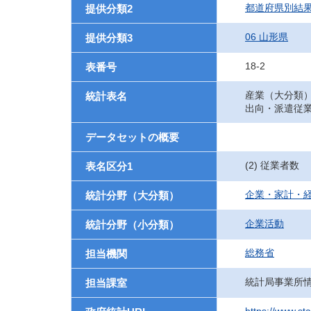
都道府県別結
提供分類2
06 山形県
提供分類3
18-2
表番号
産業（大分類
統計表名
出向・派遣従
データセットの概要
(2) 従業者数
表名区分1
企業・家計・
統計分野（大分類）
企業活動
統計分野（小分類）
総務省
担当機関
統計局事業所
担当課室