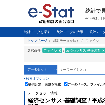
メ
イ
ン
統計で
コ
ン
テ
e-Stat
ン
ツ
に
移
統計データを探す
統計データの活用
統計デー
動
トップページ
統計データを探す
ファイル
選択条件:
ファイル
経済センサス‐基礎調査
検索オプション
提供分類、表題を検索
データベース、ファイル
データセット情報
経済センサス‐基礎調査 / 平成