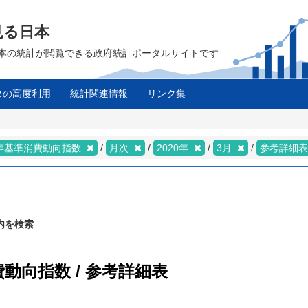
見る日本
は、日本の統計が閲覧できる政府統計ポータルサイトです
タの高度利用
統計関連情報
リンク集
5年基準消費動向指数
月次
2020年
3月
参考詳細
内を検索
費動向指数 / 参考詳細表