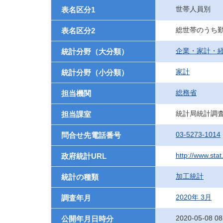
世帯人員別
表名区分1
総世帯のうち
表名区分2
企業・家計・
統計分野（大分類）
家計
統計分野（小分類）
総務省
担当機関
統計局統計調
担当課室
03-5273-1014
問合せ先電話番号
http://www.stat
政府統計URL
加工統計
統計の種類
2020年 3月
調査年月
2020-05-08 08
公開年月日時分