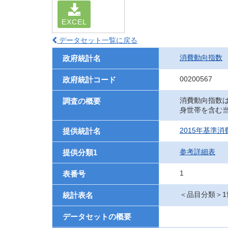
EXCEL
データセット一覧に戻る
消費動向指数
政府統計名
00200567
政府統計コード
消費動向指数
調査の概要
身世帯を含む
2015年基準
提供統計名
参考詳細表
提供分類1
1
表番号
＜品目分類＞
統計表名
データセットの概要