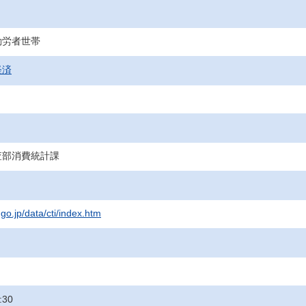
勤労者世帯
経済
査部消費統計課
.go.jp/data/cti/index.htm
:30