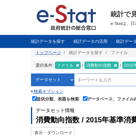
メ
イ
ン
統計で
コ
ン
テ
e-Stat
ン
ツ
に
移
統計データを探す
統計データの活用
統計デー
動
トップページ
統計データを探す
ファイル
選択条件:
ファイル
消費動向指数
201
検索オプション
提供分類、表題を検索
データベース、ファイル
データセット情報
消費動向指数 / 2015年基準消
表示・ダウンロード