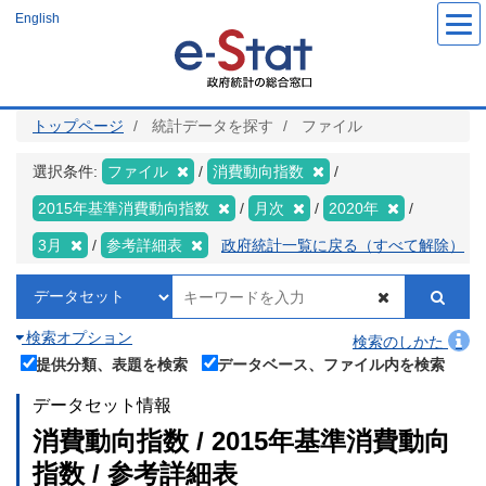
メ
English
イ
ン
コ
ン
テ
ン
ツ
トップページ
統計データを探す
ファイル
に
移
動
選択条件:
ファイル
消費動向指数
2015年基準消費動向指数
月次
2020年
3月
参考詳細表
政府統計一覧に戻る（すべて解除）
検索オプション
検索のしかた
提供分類、表題を検索
データベース、ファイル内を検索
データセット情報
消費動向指数 / 2015年基準消費動向
指数 / 参考詳細表