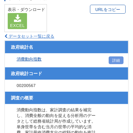
表示・ダウンロード
URLをコピー
EXCEL
データセット一覧に戻る
政府統計名
消費動向指数
詳細
政府統計コード
00200567
調査の概要
消費動向指数は、家計調査の結果を補完
し、消費全般の動向を捉える分析用のデー
タとして総務省統計局が作成しています。
単身世帯を含む当月の世帯の平均的な消
費、家計最終消費支出の総額の動向を推計