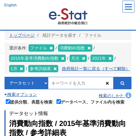
メ
English
イ
ン
コ
ン
テ
ン
ツ
トップページ
統計データを探す
ファイル
に
移
動
選択条件:
ファイル
消費動向指数
2015年基準消費動向指数
月次
2021年
1月
参考詳細表
政府統計一覧に戻る（すべて解除）
検索オプション
検索のしかた
提供分類、表題を検索
データベース、ファイル内を検索
データセット情報
消費動向指数 / 2015年基準消費動向
指数 / 参考詳細表