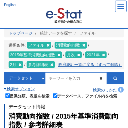
メ
English
イ
ン
コ
ン
テ
ン
ツ
トップページ
統計データを探す
ファイル
に
移
動
選択条件:
ファイル
消費動向指数
2015年基準消費動向指数
月次
2021年
2月
参考詳細表
政府統計一覧に戻る（すべて解除）
検索オプション
検索のしかた
提供分類、表題を検索
データベース、ファイル内を検索
データセット情報
消費動向指数 / 2015年基準消費動向
指数 / 参考詳細表