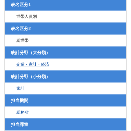
表名区分1
世帯人員別
表名区分2
総世帯
統計分野（大分類）
企業・家計・経済
統計分野（小分類）
家計
担当機関
総務省
担当課室