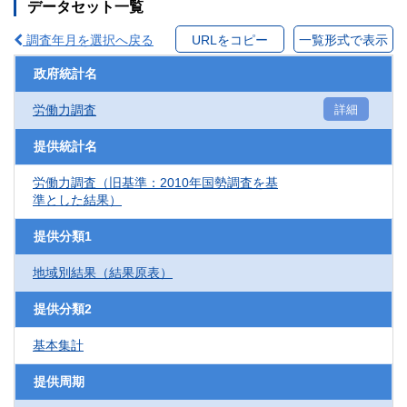
データセット一覧
調査年月を選択へ戻る
URLをコピー
一覧形式で表示
政府統計名
労働力調査
詳細
提供統計名
労働力調査（旧基準：2010年国勢調査を基
準とした結果）
提供分類1
地域別結果（結果原表）
提供分類2
基本集計
提供周期