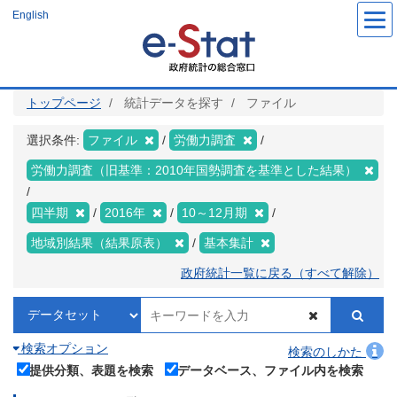
メ
English
イ
ン
コ
ン
テ
ン
ツ
トップページ
統計データを探す
ファイル
に
移
動
選択条件:
ファイル
労働力調査
労働力調査（旧基準：2010年国勢調査を基準とした結果）
四半期
2016年
10～12月期
地域別結果（結果原表）
基本集計
政府統計一覧に戻る（すべて解除）
検索オプション
検索のしかた
提供分類、表題を検索
データベース、ファイル内を検索