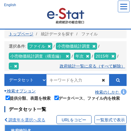
メ
English
イ
ン
コ
ン
テ
ン
ツ
トップページ
統計データを探す
ファイル
に
移
動
選択条件:
ファイル
小売物価統計調査
小売物価統計調査（構造編）
年次
2015年
-
政府統計一覧に戻る（すべて解除）
検索オプション
検索のしかた
提供分類、表題を検索
データベース、ファイル内を検索
データセット一覧
調査年を選択へ戻る
URLをコピー
一覧形式で表示
政府統計名