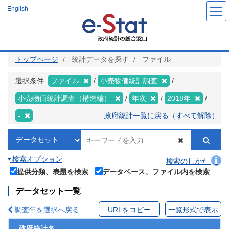
メ
English
イ
ン
コ
ン
テ
ン
ツ
トップページ
統計データを探す
ファイル
に
移
動
選択条件:
ファイル
小売物価統計調査
小売物価統計調査（構造編）
年次
2018年
-
政府統計一覧に戻る（すべて解除）
検索オプション
検索のしかた
提供分類、表題を検索
データベース、ファイル内を検索
データセット一覧
調査年を選択へ戻る
URLをコピー
一覧形式で表示
政府統計名