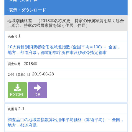
表示・ダウンロード
地域別価格差 （2018年名称変更 持家の帰属家賃を除く総合
→総合、持家の帰属家賃を除く住居→住居）
1
表番号
10大費目別消費者物価地域差指数 (全国平均＝100) － 全国，
地方，都道府県，都道府県庁所在市及び政令指定都市
2018年
調査年月
2019-06-28
公開（更新）日
EXCEL
DB
2-1
表番号
調査品目の地域差指数算出用年平均価格（算術平均）－ 全国，
地方，都道府県