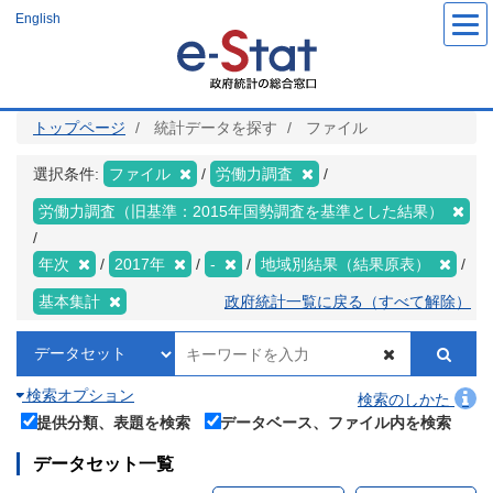
メ
English
イ
ン
コ
ン
テ
ン
ツ
トップページ
統計データを探す
ファイル
に
移
動
選択条件:
ファイル
労働力調査
労働力調査（旧基準：2015年国勢調査を基準とした結果）
年次
2017年
-
地域別結果（結果原表）
基本集計
政府統計一覧に戻る（すべて解除）
検索オプション
検索のしかた
提供分類、表題を検索
データベース、ファイル内を検索
データセット一覧