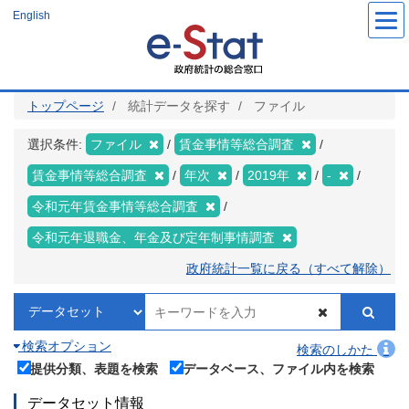
メ
English
イ
ン
コ
ン
テ
ン
ツ
トップページ
統計データを探す
ファイル
に
移
動
選択条件:
ファイル
賃金事情等総合調査
賃金事情等総合調査
年次
2019年
-
令和元年賃金事情等総合調査
令和元年退職金、年金及び定年制事情調査
政府統計一覧に戻る（すべて解除）
検索オプション
検索のしかた
提供分類、表題を検索
データベース、ファイル内を検索
データセット情報