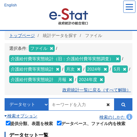
メ
English
イ
ン
コ
ン
テ
ン
ツ
トップページ
統計データを探す
ファイル
に
移
動
選択条件:
ファイル
介護給付費等実態統計（旧：介護給付費等実態調査）
介護給付費等実態統計
月次
2024年
5月
介護給付費等実態統計 月報
2024年度
政府統計一覧に戻る（すべて解除）
検索オプション
検索のしかた
提供分類、表題を検索
データベース、ファイル内を検索
データセット一覧