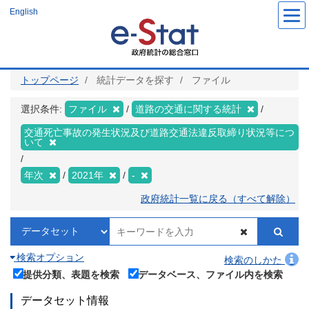
メ
English
イ
ン
コ
ン
テ
ン
ツ
トップページ
統計データを探す
ファイル
に
移
動
選択条件:
ファイル
道路の交通に関する統計
交通死亡事故の発生状況及び道路交通法違反取締り状況等につ
いて
年次
2021年
-
政府統計一覧に戻る（すべて解除）
検索オプション
検索のしかた
提供分類、表題を検索
データベース、ファイル内を検索
データセット情報