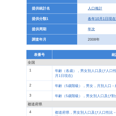
提供統計名
人口推計
提供分類1
各年10月1日現
提供周期
年次
調査年月
2008年
表番号
統
全国
1
年齢（各歳），男女別人口及び人口性比
月1日現在)
2
年齢（5歳階級），男女，月別人口－
3
年齢（5歳階級），男女別人口及び割合
都道府県
4
都道府県，男女別人口及び人口性比－総