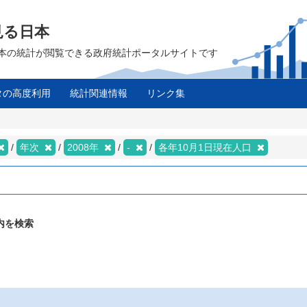
見る日本
は、日本の統計が閲覧できる政府統計ポータルサイトです
タの高度利用
統計関連情報
リンク集
年次
2008年
-
各年10月1日現在人口
内を検索