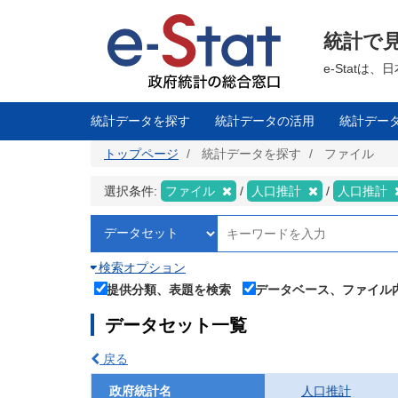
メ
イ
ン
統計で
コ
ン
テ
e-Stat
ン
ツ
に
移
統計データを探す
統計データの活用
統計デー
動
トップページ
統計データを探す
ファイル
選択条件:
ファイル
人口推計
人口推計
検索オプション
提供分類、表題を検索
データベース、ファイル
データセット一覧
戻る
政府統計名
人口推計