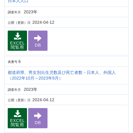
日本人人口
2023年
調査年月
2024-04-12
公開（更新）日
EXCEL
DB
閲覧用
6
表番号
都道府県、男女別出生児数及び死亡者数－日本人、外国人
（2022年10月～2023年9月）
2023年
調査年月
2024-04-12
公開（更新）日
EXCEL
DB
閲覧用