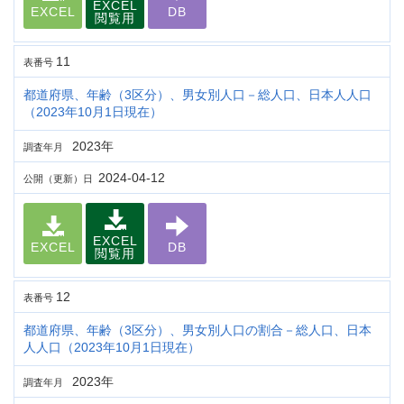
EXCEL
EXCEL
DB
閲覧用
11
表番号
都道府県、年齢（3区分）、男女別人口－総人口、日本人人口
（2023年10月1日現在）
2023年
調査年月
2024-04-12
公開（更新）日
EXCEL
EXCEL
DB
閲覧用
12
表番号
都道府県、年齢（3区分）、男女別人口の割合－総人口、日本
人人口（2023年10月1日現在）
2023年
調査年月