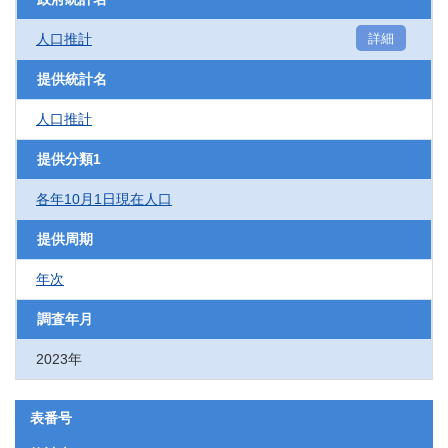
人口推計
詳細
提供統計名
人口推計
提供分類1
各年10月1日現在人口
提供周期
年次
調査年月
2023年
表番号