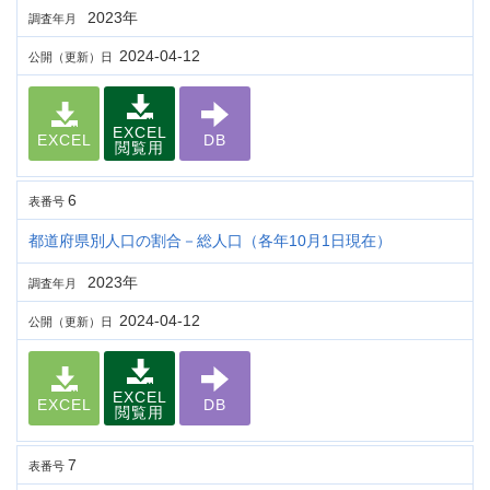
2023年
調査年月
2024-04-12
公開（更新）日
EXCEL
EXCEL
DB
閲覧用
6
表番号
都道府県別人口の割合－総人口（各年10月1日現在）
2023年
調査年月
2024-04-12
公開（更新）日
EXCEL
EXCEL
DB
閲覧用
7
表番号