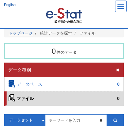
メ
English
イ
ン
コ
ン
テ
ン
ツ
トップページ
統計データを探す
ファイル
に
移
動
0
件のデータ
データ種別
データベース
0
ファイル
0