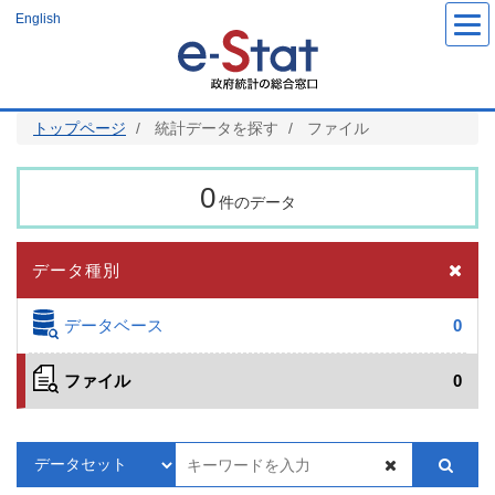
メ
English
イ
ン
コ
ン
テ
ン
ツ
トップページ
統計データを探す
ファイル
に
移
動
0
件のデータ
データ種別
データベース
0
ファイル
0