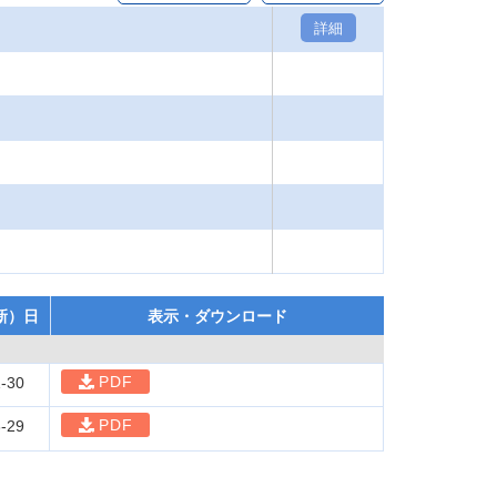
詳細
新）日
表示・ダウンロード
PDF
-30
PDF
-29