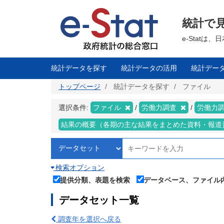
メ
イ
ン
統計で
コ
ン
テ
e-Stat
ン
ツ
に
移
統計データを探す
統計データの活用
統計デー
動
トップページ
統計データを探す
ファイル
選択条件:
ファイル
労働力調査
労働力
結果の概要（各期の主な結果をまとめた資料・報道
検索オプション
提供分類、表題を検索
データベース、ファイル
データセット一覧
調査年を選択へ戻る