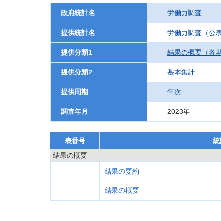
政府統計名
労働力調査
提供統計名
労働力調査（公
提供分類1
結果の概要（各
提供分類2
基本集計
提供周期
年次
調査年月
2023年
表番号
統
結果の概要
結果の要約
結果の概要