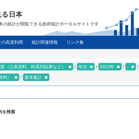
見る日本
は、日本の統計が閲覧できる政府統計ポータルサイトです
タの高度利用
統計関連情報
リンク集
調査（公表資料、時系列結果など）
年次
2023年
-
資料）
基本集計
内を検索