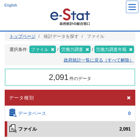
メ
English
イ
ン
コ
ン
テ
ン
ツ
トップページ
統計データを探す
ファイル
に
移
動
選択条件:
ファイル
労働力調査
労働力調査年報
政府統計一覧に戻る（すべて解除）
2,091
件のデータ
データ種別
データベース
0
ファイル
2,091