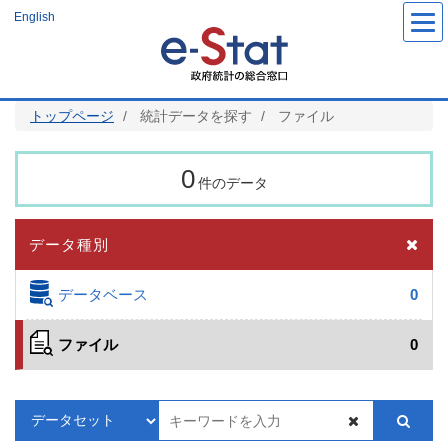
メ
English
イ
ン
コ
ン
テ
ン
ツ
トップページ
統計データを探す
ファイル
に
移
動
0
件のデータ
データ種別
データベース
0
ファイル
0