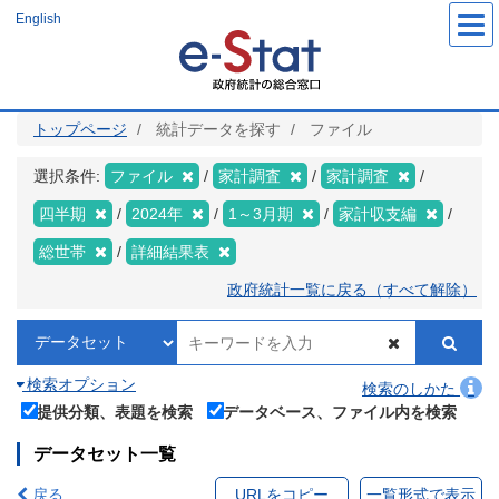
メ
English
イ
ン
コ
ン
テ
ン
ツ
トップページ
統計データを探す
ファイル
に
移
動
選択条件:
ファイル
家計調査
家計調査
四半期
2024年
1～3月期
家計収支編
総世帯
詳細結果表
政府統計一覧に戻る（すべて解除）
検索オプション
検索のしかた
提供分類、表題を検索
データベース、ファイル内を検索
データセット一覧
戻る
URLをコピー
一覧形式で表示