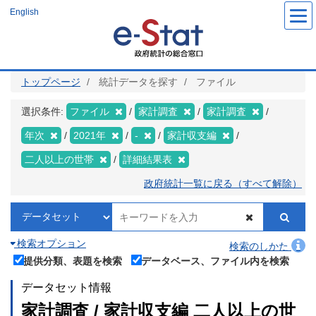
メ
English
イ
ン
コ
ン
テ
ン
ツ
トップページ
統計データを探す
ファイル
に
移
動
選択条件:
ファイル
家計調査
家計調査
年次
2021年
-
家計収支編
二人以上の世帯
詳細結果表
政府統計一覧に戻る（すべて解除）
検索オプション
検索のしかた
提供分類、表題を検索
データベース、ファイル内を検索
データセット情報
家計調査 / 家計収支編 二人以上の世