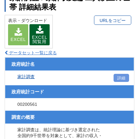
帯 詳細結果表
表示・ダウンロード
URLをコピー
EXCEL
EXCEL
閲覧用
データセット一覧に戻る
政府統計名
家計調査
詳細
政府統計コード
00200561
調査の概要
家計調査は、統計理論に基づき選定された
全国約9千世帯を対象として、家計の収入・