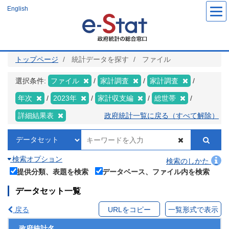
メ
English
イ
ン
コ
ン
テ
ン
ツ
トップページ
統計データを探す
ファイル
に
移
動
選択条件:
ファイル
家計調査
家計調査
年次
2023年
家計収支編
総世帯
詳細結果表
政府統計一覧に戻る（すべて解除）
検索オプション
検索のしかた
提供分類、表題を検索
データベース、ファイル内を検索
データセット一覧
戻る
URLをコピー
一覧形式で表示
政府統計名