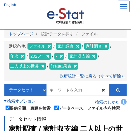
メ
English
イ
ン
コ
ン
テ
ン
ツ
トップページ
統計データを探す
ファイル
に
移
動
選択条件:
ファイル
家計調査
家計調査
年次
2025年
-
家計収支編
二人以上の世帯
詳細結果表
政府統計一覧に戻る（すべて解除）
検索オプション
検索のしかた
提供分類、表題を検索
データベース、ファイル内を検索
データセット情報
家計調査 / 家計収支編 二人以上の世