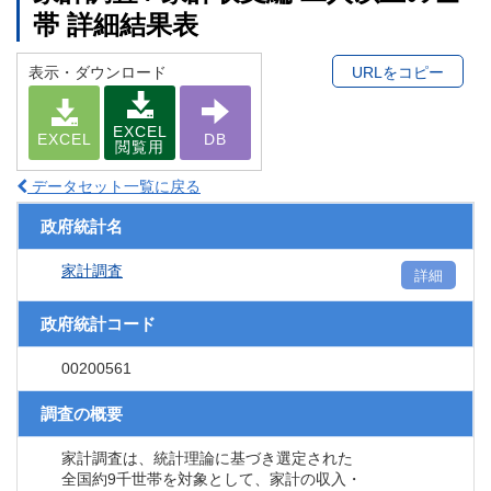
帯 詳細結果表
表示・ダウンロード
URLをコピー
EXCEL
EXCEL
DB
閲覧用
データセット一覧に戻る
政府統計名
家計調査
詳細
政府統計コード
00200561
調査の概要
家計調査は、統計理論に基づき選定された
全国約9千世帯を対象として、家計の収入・