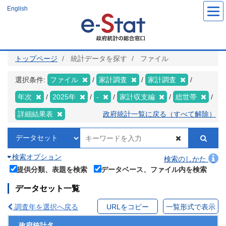
メ
English
イ
ン
コ
ン
テ
ン
ツ
トップページ
統計データを探す
ファイル
に
移
動
選択条件:
ファイル
家計調査
家計調査
年次
2025年
-
家計収支編
総世帯
詳細結果表
政府統計一覧に戻る（すべて解除）
検索オプション
検索のしかた
提供分類、表題を検索
データベース、ファイル内を検索
データセット一覧
調査年を選択へ戻る
URLをコピー
一覧形式で表示
政府統計名