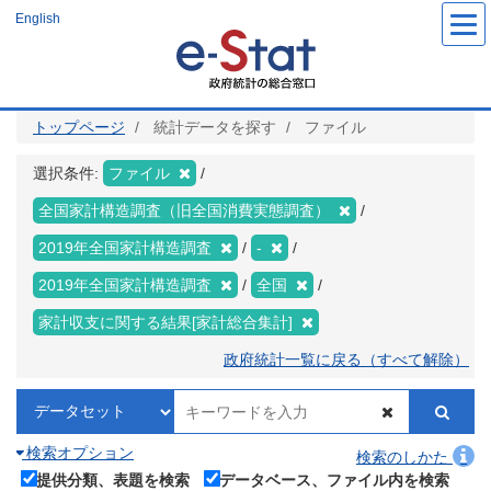
メ
English
イ
ン
コ
ン
テ
ン
ツ
トップページ
統計データを探す
ファイル
に
移
動
選択条件:
ファイル
全国家計構造調査（旧全国消費実態調査）
2019年全国家計構造調査
-
2019年全国家計構造調査
全国
家計収支に関する結果[家計総合集計]
政府統計一覧に戻る（すべて解除）
検索オプション
検索のしかた
提供分類、表題を検索
データベース、ファイル内を検索