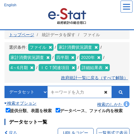
メ
English
イ
ン
コ
ン
テ
ン
ツ
トップページ
統計データを探す
ファイル
に
移
動
選択条件:
ファイル
家計消費状況調査
家計消費状況調査
四半期
2020年
4～6月期
ＩＣＴ関連項目
詳細結果表
政府統計一覧に戻る（すべて解除）
検索オプション
検索のしかた
提供分類、表題を検索
データベース、ファイル内を検索
データセット一覧
戻る
URLをコピー
一覧形式で表示