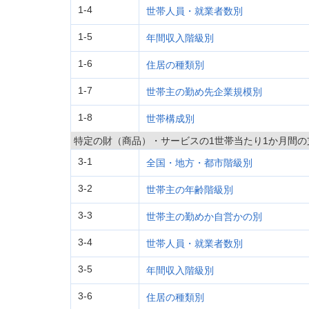
1-4
世帯人員・就業者数別
1-5
年間収入階級別
1-6
住居の種類別
1-7
世帯主の勤め先企業規模別
1-8
世帯構成別
特定の財（商品）・サービスの1世帯当たり1か月間の
3-1
全国・地方・都市階級別
3-2
世帯主の年齢階級別
3-3
世帯主の勤めか自営かの別
3-4
世帯人員・就業者数別
3-5
年間収入階級別
3-6
住居の種類別