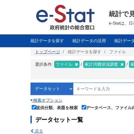
メ
イ
ン
統計で
コ
ン
テ
e-Stat
ン
ツ
に
移
統計データを探す
統計データの活用
統計デー
動
トップページ
統計データを探す
ファイル
選択条件:
ファイル
家計消費状況調査
検索オプション
提供分類、表題を検索
データベース、ファイル
データセット一覧
戻る