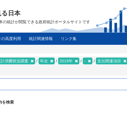
見る日本
は、日本の統計が閲覧できる政府統計ポータルサイトです
タの高度利用
統計関連情報
リンク集
家計消費状況調査
年次
2019年
-
支出関連項目
内を検索