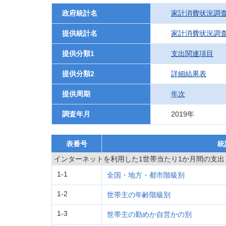
政府統計名
家計消費状況調
提供統計名
家計消費状況調
提供分類1
支出関連項目
提供分類2
詳細結果表
提供周期
年次
調査年月
2019年
表番号
統
インターネットを利用した1世帯当たり1か月間の支出
1-1
全国・地方・都市階級別
1-2
世帯主の年齢階級別
1-3
世帯主の勤めか自営かの別