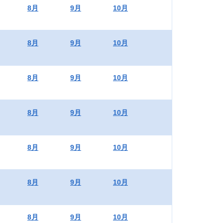
8月
9月
10月
8月
9月
10月
8月
9月
10月
8月
9月
10月
8月
9月
10月
8月
9月
10月
8月
9月
10月