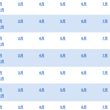
月
3月
4月
5月
6月
7月
2月
月
3月
4月
5月
6月
7月
2月
月
3月
4月
5月
6月
7月
2月
月
3月
4月
5月
6月
7月
2月
月
3月
4月
5月
6月
7月
2月
月
3月
4月
5月
6月
7月
2月
月
3月
4月
5月
6月
7月