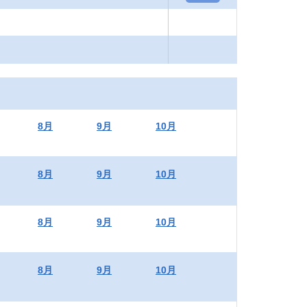
8月
9月
10月
8月
9月
10月
8月
9月
10月
8月
9月
10月