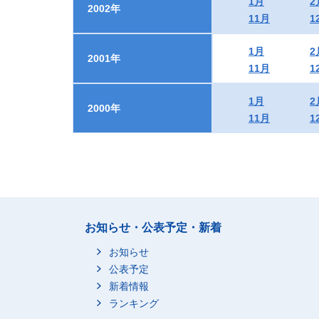
1月
2
2002年
11月
1
1月
2
2001年
11月
1
1月
2
2000年
11月
1
お知らせ・公表予定・新着
お知らせ
公表予定
新着情報
ランキング