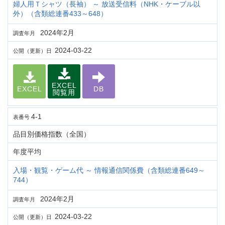
婦人用Ｔシャツ（長袖） ～ 放送受信料（NHK・ケーブル以
外）（含類総連番433～648）
2024年2月
調査年月
2024-03-22
公開（更新）日
EXCEL
EXCEL
DB
閲覧用
4-1
表番号
品目別価格指数（全国）
年度平均
入場・観覧・ゲーム代 ～ 情報通信関係費（含類総連番649～
744）
2024年2月
調査年月
2024-03-22
公開（更新）日