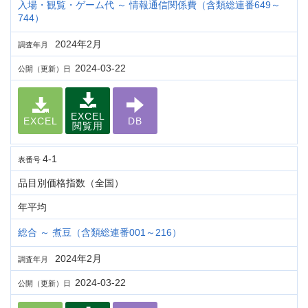
入場・観覧・ゲーム代 ～ 情報通信関係費（含類総連番649～
744）
2024年2月
調査年月
2024-03-22
公開（更新）日
EXCEL
EXCEL
DB
閲覧用
4-1
表番号
品目別価格指数（全国）
年平均
総合 ～ 煮豆（含類総連番001～216）
2024年2月
調査年月
2024-03-22
公開（更新）日