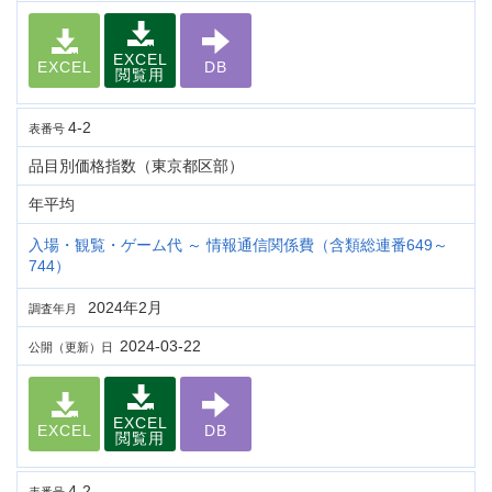
EXCEL
EXCEL
DB
閲覧用
4-2
表番号
品目別価格指数（東京都区部）
年平均
入場・観覧・ゲーム代 ～ 情報通信関係費（含類総連番649～
744）
2024年2月
調査年月
2024-03-22
公開（更新）日
EXCEL
EXCEL
DB
閲覧用
4-2