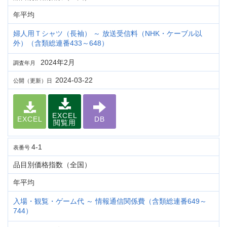
年平均
婦人用Ｔシャツ（長袖） ～ 放送受信料（NHK・ケーブル以
外）（含類総連番433～648）
2024年2月
調査年月
2024-03-22
公開（更新）日
EXCEL
EXCEL
DB
閲覧用
4-1
表番号
品目別価格指数（全国）
年平均
入場・観覧・ゲーム代 ～ 情報通信関係費（含類総連番649～
744）