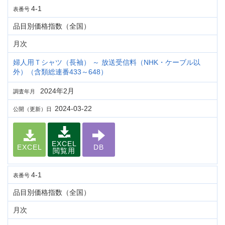
4-1
表番号
品目別価格指数（全国）
月次
婦人用Ｔシャツ（長袖） ～ 放送受信料（NHK・ケーブル以
外）（含類総連番433～648）
2024年2月
調査年月
2024-03-22
公開（更新）日
EXCEL
EXCEL
DB
閲覧用
4-1
表番号
品目別価格指数（全国）
月次