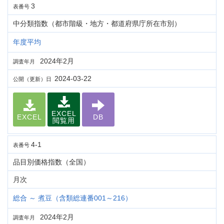
3
表番号
中分類指数（都市階級・地方・都道府県庁所在市別）
年度平均
2024年2月
調査年月
2024-03-22
公開（更新）日
EXCEL
EXCEL
DB
閲覧用
4-1
表番号
品目別価格指数（全国）
月次
総合 ～ 煮豆（含類総連番001～216）
2024年2月
調査年月