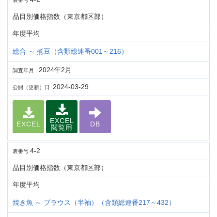
表番号
品目別価格指数（東京都区部）
年度平均
総合 ～ 煮豆（含類総連番001～216）
2024年2月
調査年月
2024-03-29
公開（更新）日
EXCEL
EXCEL
DB
閲覧用
4-2
表番号
品目別価格指数（東京都区部）
年度平均
焼き魚 ～ ブラウス（半袖）（含類総連番217～432）