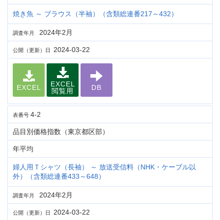
焼き魚 ～ ブラウス（半袖）（含類総連番217～432）
2024年2月
調査年月
2024-03-22
公開（更新）日
EXCEL
EXCEL
DB
閲覧用
4-2
表番号
品目別価格指数（東京都区部）
年平均
婦人用Ｔシャツ（長袖） ～ 放送受信料（NHK・ケーブル以
外）（含類総連番433～648）
2024年2月
調査年月
2024-03-22
公開（更新）日