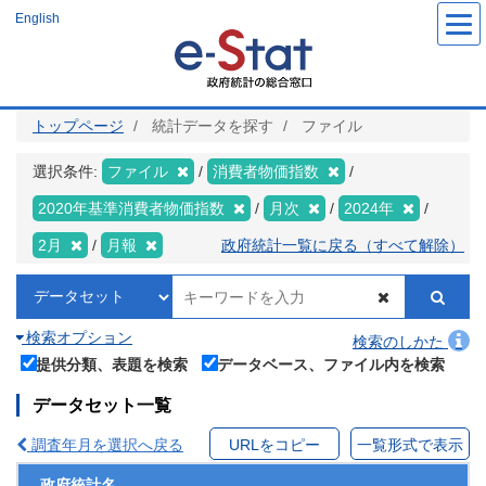
メ
English
イ
ン
コ
ン
テ
ン
ツ
トップページ
統計データを探す
ファイル
に
移
動
選択条件:
ファイル
消費者物価指数
2020年基準消費者物価指数
月次
2024年
2月
月報
政府統計一覧に戻る（すべて解除）
検索オプション
検索のしかた
提供分類、表題を検索
データベース、ファイル内を検索
データセット一覧
調査年月を選択へ戻る
URLをコピー
一覧形式で表示
政府統計名