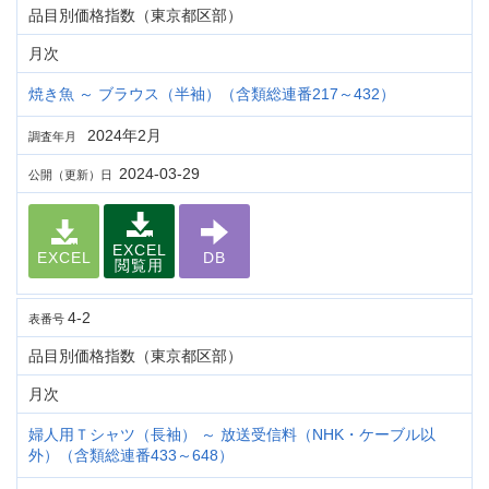
品目別価格指数（東京都区部）
月次
焼き魚 ～ ブラウス（半袖）（含類総連番217～432）
2024年2月
調査年月
2024-03-29
公開（更新）日
EXCEL
EXCEL
DB
閲覧用
4-2
表番号
品目別価格指数（東京都区部）
月次
婦人用Ｔシャツ（長袖） ～ 放送受信料（NHK・ケーブル以
外）（含類総連番433～648）